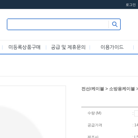
로그인
미등록상품구매
공급 및 제휴문의
이용가이드
전선/케이블 > 소방용케이블 > 0.6
수량 (M)
:
공급가격
: 
제조사
: 