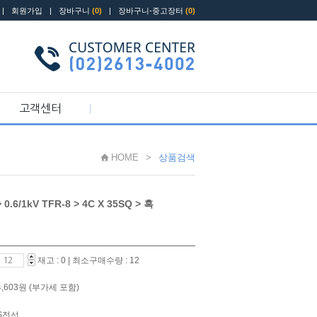
|
회원가입
|
장바구니
(0)
|
장바구니-중고장터
(0)
고객센터
HOME
>
상품검색
/1kV TFR-8 > 4C X 35SQ > 흑
재고 : 0
|
최소구매수량 : 12
14,603원
(부가세 포함)
LS전선