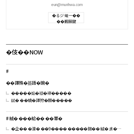
eun@munhwa.com
�るジ 蠍一��
��覲願鍵
�伎��NOW
75
蟯���鍵��
#
��譯殊�蟇語�豌�
��
���焔�襭�襷���
��
錻� ��
蟯�譯狩�願���
��
29
蟯���鍵��
# 絨� ���給�� ��覃�
�企�� �濠� ��9���� �����錫�� 絨� 豸�
��10���� 螳�蟆��も��������讌� ����